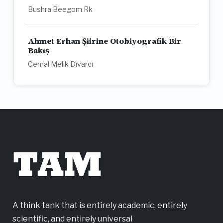
Bushra Beegom Rk
Ahmet Erhan Şiirine Otobiyografik Bir
Bakış
Cemal Melik Dıvarcı
TAM
A think tank that is entirely academic, entirely
scientific, and entirely universal