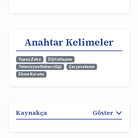
Anahtar Kelimeler
Yapay Zeka
Dijitalleşme
Televizyon Haberciliği
Çerçeveleme
Ekme Kuramı
Kaynakça
Göster