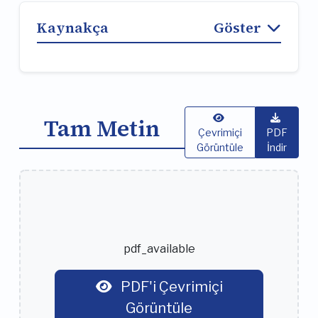
Kaynakça
Göster
Tam Metin
Çevrimiçi
PDF
Görüntüle
İndir
pdf_available
PDF'i Çevrimiçi
Görüntüle