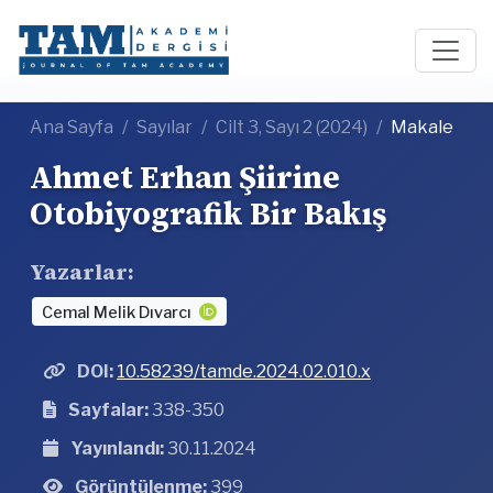
Ana Sayfa
Sayılar
Cilt 3, Sayı 2 (2024)
Makale
Ahmet Erhan Şiirine
Otobiyografik Bir Bakış
Yazarlar:
Cemal Melik Dıvarcı
DOI:
10.58239/tamde.2024.02.010.x
Sayfalar:
338-350
Yayınlandı:
30.11.2024
Görüntülenme:
399