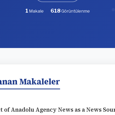
1
618
Makale
Görüntülenme
anan Makaleler
t of Anadolu Agency News as a News Sou