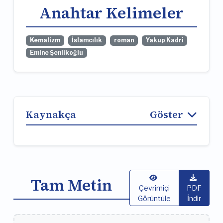
Anahtar Kelimeler
Kemalizm
İslamcılık
roman
Yakup Kadri
Emine Şenlikoğlu
Kaynakça
Göster
Tam Metin
Çevrimiçi
PDF
Görüntüle
İndir