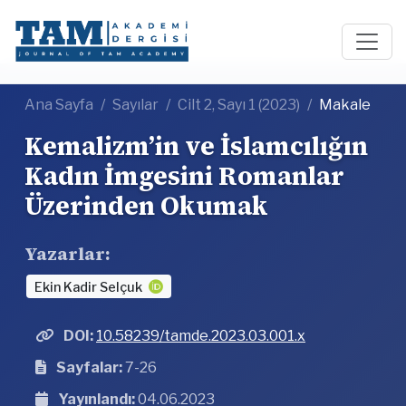
Ana Sayfa
Sayılar
Cilt 2, Sayı 1 (2023)
Makale
Kemalizm’in ve İslamcılığın
Kadın İmgesini Romanlar
Üzerinden Okumak
Yazarlar:
Ekin Kadir Selçuk
DOI:
10.58239/tamde.2023.03.001.x
Sayfalar:
7-26
Yayınlandı:
04.06.2023