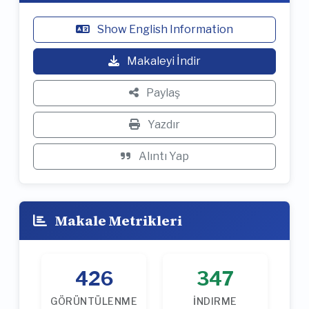
Show English Information
Makaleyi İndir
Paylaş
Yazdır
Alıntı Yap
Makale Metrikleri
426
347
GÖRÜNTÜLENME
İNDIRME