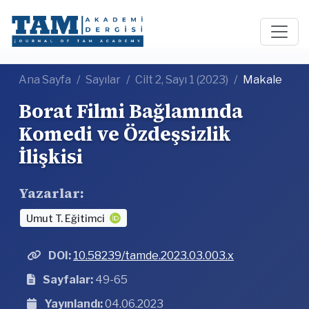
Ana Sayfa
Sayılar
Cilt 2, Sayı 1 (2023)
Makale
Borat Filmi Bağlamında
Komedi ve Özdeşsizlik
İlişkisi
Yazarlar:
Umut T. Eğitimci
DOI:
10.58239/tamde.2023.03.003.x
Sayfalar:
49-65
Yayınlandı:
04.06.2023