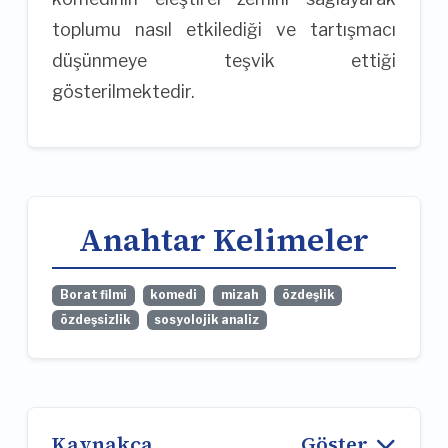
toplumu nasıl etkilediği ve tartışmacı
düşünmeye teşvik ettiği
gösterilmektedir.
Anahtar Kelimeler
Borat filmi
komedi
mizah
özdeşlik
özdeşsizlik
sosyolojik analiz
Kaynakça
Göster