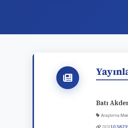
Yayınl
Batı Akden
Araştırma Mak
DOI:
10.5823