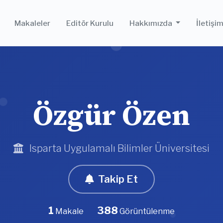
Makaleler
Editör Kurulu
Hakkımızda
İletişi
Özgür Özen
Isparta Uygulamalı Bilimler Üniversitesi
Takip Et
1
388
Makale
Görüntülenme