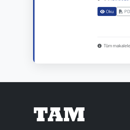
Oku
PD
Tüm makaleler
TAM