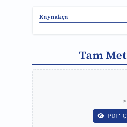
Kaynakça
Tam Met
pd
PDF'i Ç