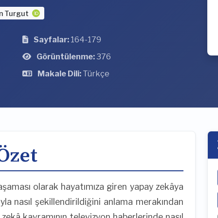
an Turgut
Sayfalar:
164-179
Görüntülenme:
376
Makale Dili:
Türkçe
Özet
aşaması olarak hayatımıza giren yapay zekâya
ıyla nasıl şekillendirildiğini anlama merakından
 zekâ kavramının televizyon haberlerinde nasıl