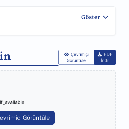
Göster
in
Çevrimiçi
PDF
Görüntüle
İndir
f_available
evrimiçi Görüntüle