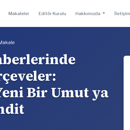
Makaleler
Editör Kurulu
Hakkımızda
İletişi
Makale
aberlerinde
rçeveler:
Yeni Bir Umut ya
hdit