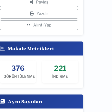
Paylaş
Yazdır
Alıntı Yap
Makale Metrikleri
376
221
GÖRÜNTÜLENME
İNDIRME
Aynı Sayıdan