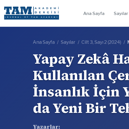
Ana Sayfa
Sayılar
Ana Sayfa
Sayılar
Cilt 3, Sayı 2 (2024)
Yapay Zekâ H
Kullanılan Çe
İnsanlık İçin 
da Yeni Bir Te
Yazarlar: