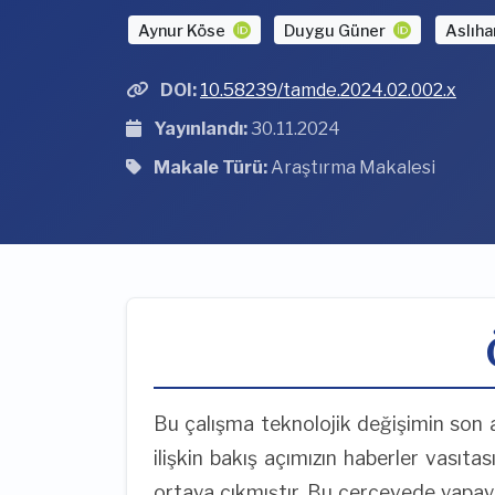
Aynur Köse
Duygu Güner
Aslıh
DOI:
10.58239/tamde.2024.02.002.x
Yayınlandı:
30.11.2024
Makale Türü:
Araştırma Makalesi
Bu çalışma teknolojik değişimin son 
ilişkin bakış açımızın haberler vasıtas
ortaya çıkmıştır. Bu çerçevede yapay