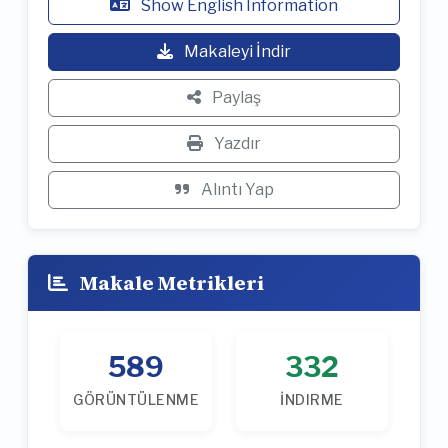
Show English Information
Makaleyi İndir
Paylaş
Yazdır
Alıntı Yap
Makale Metrikleri
589
332
GÖRÜNTÜLENME
İNDIRME