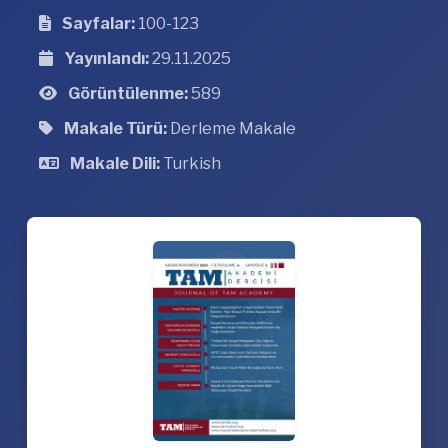
Sayfalar:
100-123
Yayınlandı:
29.11.2025
Görüntülenme:
589
Makale Türü:
Derleme Makale
Makale Dili:
Turkish