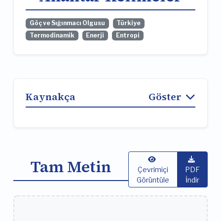
Göç ve Sığınmacı Olgusu
Türkiye
Termodinamik
Enerji
Entropi
Kaynakça
Göster
Tam Metin
Çevrimiçi
PDF
Görüntüle
İndir