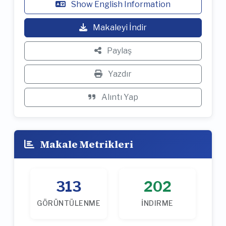
Show English Information
Makaleyi İndir
Paylaş
Yazdır
Alıntı Yap
Makale Metrikleri
313
202
GÖRÜNTÜLENME
İNDIRME