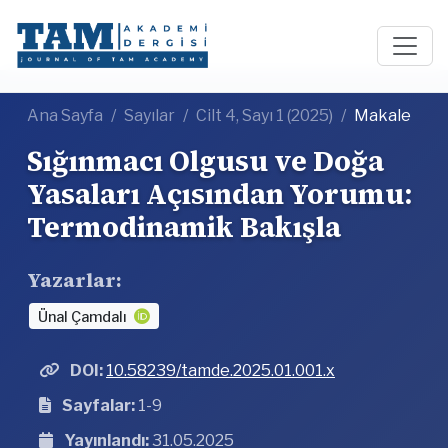
Ana Sayfa
Sayılar
Cilt 4, Sayı 1 (2025)
Makale
Sığınmacı Olgusu ve Doğa
Yasaları Açısından Yorumu:
Termodinamik Bakışla
Yazarlar:
Ünal Çamdalı
DOI:
10.58239/tamde.2025.01.001.x
Sayfalar:
1-9
Yayınlandı:
31.05.2025