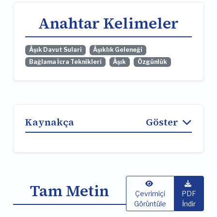
Anahtar Kelimeler
Âşık Davut Sulari
Âşıklık Geleneği
Bağlama İcra Teknikleri
Âşık
Özgünlük
Kaynakça
Göster
Tam Metin
Çevrimiçi
PDF
Görüntüle
İndir