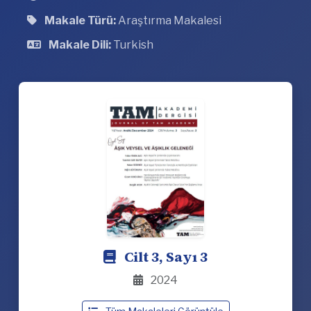
Makale Türü:
Araştırma Makalesi
Makale Dili:
Turkish
Cilt 3, Sayı 3
2024