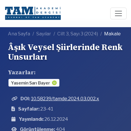
Ana Sayfa
Sayılar
Cilt 3, Sayı 3 (2024)
Makale
Âşık Veysel Şiirlerinde Renk
Unsurları
Yazarlar:
Yasemin Sarı Bayer
DOI:
10.58239/tamde.2024.03.002.x
Sayfalar:
23-41
Yayınlandı:
26.12.2024
Görüntülenme:
404