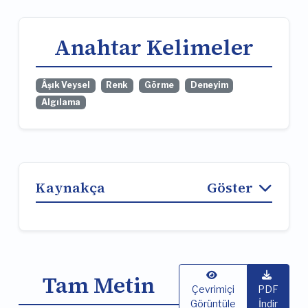
Anahtar Kelimeler
Âşık Veysel
Renk
Görme
Deneyim
Algılama
Kaynakça
Göster
Tam Metin
Çevrimiçi
PDF
Görüntüle
İndir